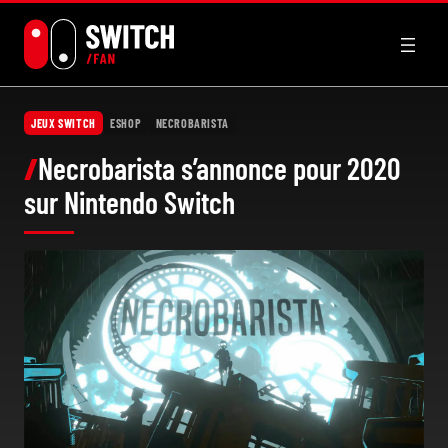
Aller
au
contenu
JEUX SWITCH
ESHOP
NECROBARISTA
Necrobarista s’annonce pour 2020
sur Nintendo Switch