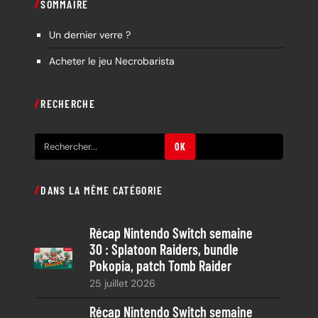
SOMMAIRE
Un dernier verre ?
Acheter le jeu Necrobarista
RECHERCHE
R
OK
e
c
DANS LA MÊME CATÉGORIE
h
e
Récap Nintendo Switch semaine
r
30 : Splatoon Raiders, bundle
c
Pokopia, patch Tomb Raider
h
25 juillet 2026
e
Récap Nintendo Switch semaine