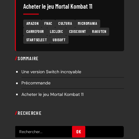
Acheter le jeu Mortal Kombat 11
AMAZON
FNAC
CULTURA
MICROMANIA
CARREFOUR
LECLERC
CDISCOUNT
RAKUTEN
STARTSELECT
UBISOFT
SOMMAIRE
Une version Switch incroyable
Précommande
Acheter le jeu Mortal Kombat 11
RECHERCHE
R
OK
e