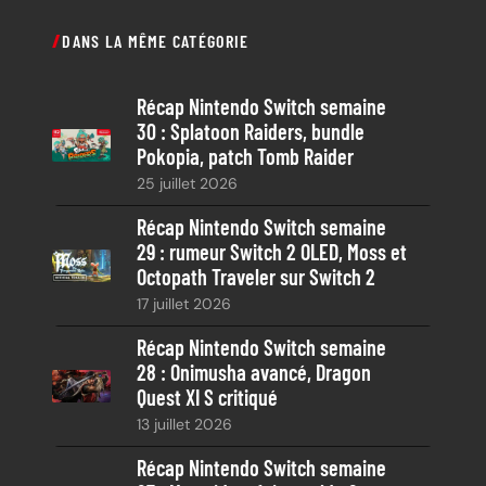
c
DANS LA MÊME CATÉGORIE
h
e
Récap Nintendo Switch semaine
r
30 : Splatoon Raiders, bundle
c
Pokopia, patch Tomb Raider
h
25 juillet 2026
e
Récap Nintendo Switch semaine
29 : rumeur Switch 2 OLED, Moss et
Octopath Traveler sur Switch 2
17 juillet 2026
Récap Nintendo Switch semaine
28 : Onimusha avancé, Dragon
Quest XI S critiqué
13 juillet 2026
Récap Nintendo Switch semaine