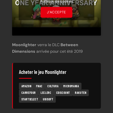
Politique de cookies
J’ACCEPTE
Moonlighter
verra le DLC
Between
Dimensions
arrivée pour cet été 2019
Acheter le jeu Moonlighter
AMAZON
FNAC
CULTURA
MICROMANIA
CARREFOUR
LECLERC
CDISCOUNT
RAKUTEN
STARTSELECT
UBISOFT