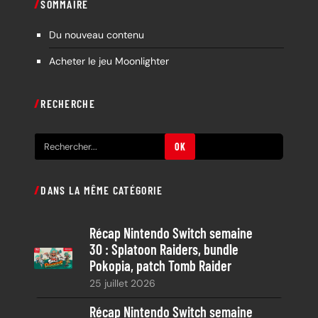
SOMMAIRE
Du nouveau contenu
Acheter le jeu Moonlighter
RECHERCHE
R
OK
e
c
DANS LA MÊME CATÉGORIE
h
e
Récap Nintendo Switch semaine
r
30 : Splatoon Raiders, bundle
c
Pokopia, patch Tomb Raider
h
25 juillet 2026
e
Récap Nintendo Switch semaine