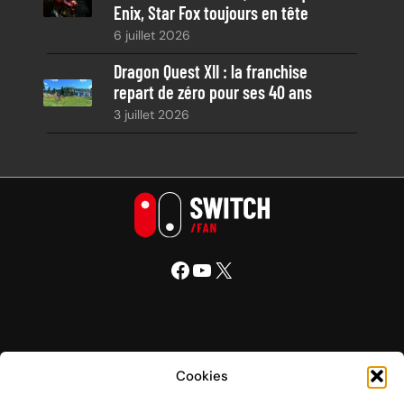
Enix, Star Fox toujours en tête
6 juillet 2026
Dragon Quest XII : la franchise
repart de zéro pour ses 40 ans
3 juillet 2026
Facebook
YouTube
X
Nintendo Switch Fan
Cookies