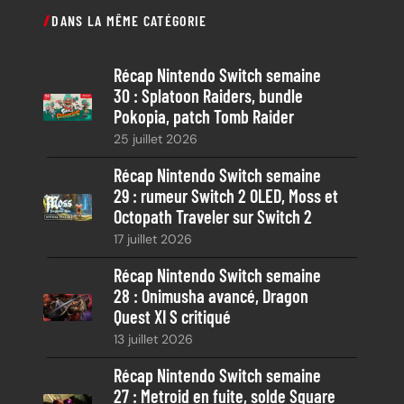
c
DANS LA MÊME CATÉGORIE
h
e
Récap Nintendo Switch semaine
r
30 : Splatoon Raiders, bundle
c
Pokopia, patch Tomb Raider
h
25 juillet 2026
e
Récap Nintendo Switch semaine
29 : rumeur Switch 2 OLED, Moss et
Octopath Traveler sur Switch 2
17 juillet 2026
Récap Nintendo Switch semaine
28 : Onimusha avancé, Dragon
Quest XI S critiqué
13 juillet 2026
Récap Nintendo Switch semaine
27 : Metroid en fuite, solde Square