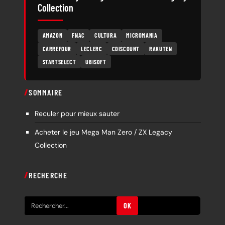
Collection
AMAZON
FNAC
CULTURA
MICROMANIA
CARREFOUR
LECLERC
CDISCOUNT
RAKUTEN
STARTSELECT
UBISOFT
SOMMAIRE
Reculer pour mieux sauter
Acheter le jeu Mega Man Zero / ZX Legacy
Collection
RECHERCHE
R
OK
e