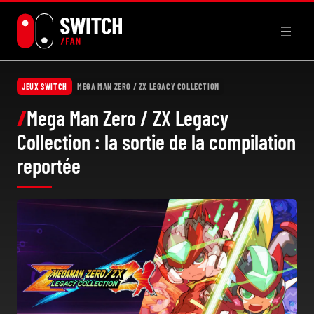
Aller
au
contenu
JEUX SWITCH
MEGA MAN ZERO / ZX LEGACY COLLECTION
Mega Man Zero / ZX Legacy
Collection : la sortie de la compilation
reportée