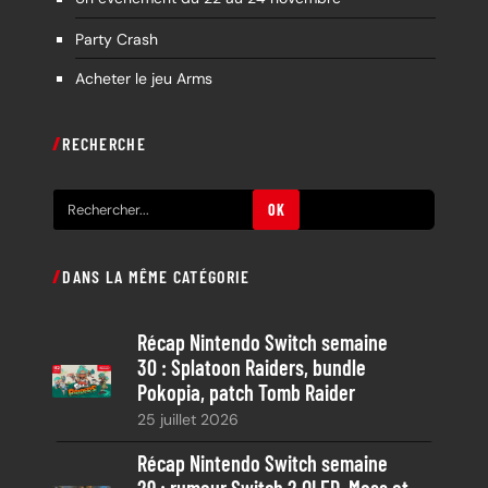
Party Crash
Acheter le jeu Arms
RECHERCHE
R
OK
e
c
DANS LA MÊME CATÉGORIE
h
e
Récap Nintendo Switch semaine
r
30 : Splatoon Raiders, bundle
c
Pokopia, patch Tomb Raider
h
25 juillet 2026
e
Récap Nintendo Switch semaine
29 : rumeur Switch 2 OLED, Moss et