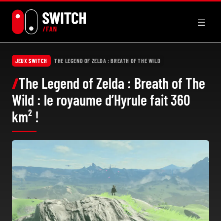
Aller
au
contenu
JEUX SWITCH
THE LEGEND OF ZELDA : BREATH OF THE WILD
The Legend of Zelda : Breath of The
Wild : le royaume d’Hyrule fait 360
km² !