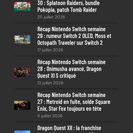
30 : Splatoon Raiders, bundle
c
Pokopia, patch Tomb Raider
h
25 juillet 2026
e
Récap Nintendo Switch semaine
29 : rumeur Switch 2 OLED, Moss et
Octopath Traveler sur Switch 2
17 juillet 2026
Récap Nintendo Switch semaine
28 : Onimusha avancé, Dragon
Quest XI S critiqué
13 juillet 2026
Récap Nintendo Switch semaine
27 : Metroid en fuite, solde Square
Enix, Star Fox toujours en tête
6 juillet 2026
Dragon Quest XII : la franchise