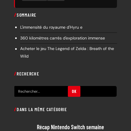
SOMMAIRE
L'immensité du royaume d'Hyru e
360 kilomètres carrés d'exploration immense
Acheter le jeu The Legend of Zelda : Breath of the
Wild
RECHERCHE
R
OK
e
c
DANS LA MÊME CATÉGORIE
h
e
Récap Nintendo Switch semaine
r