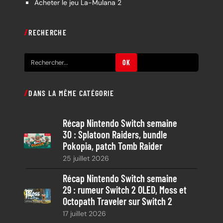
Acheter le jeu La-Mulana 2
RECHERCHE
R
OK
e
c
DANS LA MÊME CATÉGORIE
h
e
Récap Nintendo Switch semaine
r
30 : Splatoon Raiders, bundle
c
Pokopia, patch Tomb Raider
h
25 juillet 2026
e
Récap Nintendo Switch semaine
29 : rumeur Switch 2 OLED, Moss et
Octopath Traveler sur Switch 2
17 juillet 2026