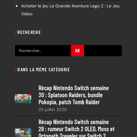
Acheter le jeu La Grande Aventure Lego 2 : Le Jeu
Video
RECHERCHE
R
OK
e
c
DANS LA MÊME CATÉGORIE
h
e
Récap Nintendo Switch semaine
r
30 : Splatoon Raiders, bundle
c
Pokopia, patch Tomb Raider
h
25 juillet 2026
e
Récap Nintendo Switch semaine
29 : rumeur Switch 2 OLED, Moss et
Octopath Traveler sur Switch 2