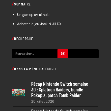
SOMMAIRE
Un gameplay simple
Acheter le jeu Jack N Jill DX
RECHERCHE
R
OK
e
c
DANS LA MÊME CATÉGORIE
h
e
Récap Nintendo Switch semaine
r
30 : Splatoon Raiders, bundle
c
Pokopia, patch Tomb Raider
h
25 juillet 2026
e