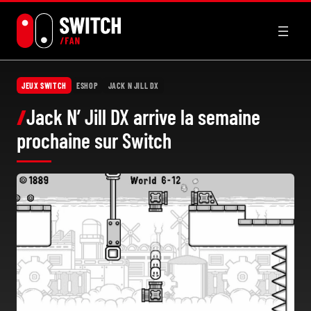
Aller
au
contenu
JEUX SWITCH
ESHOP
JACK N JILL DX
Jack N’ Jill DX arrive la semaine
prochaine sur Switch