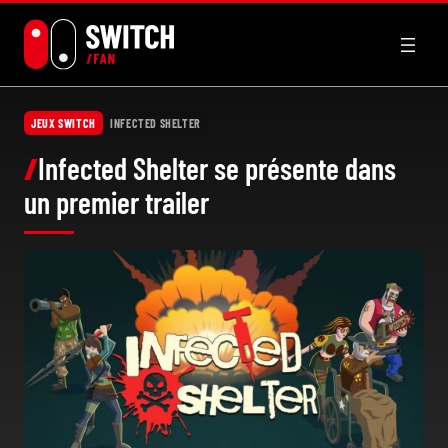
Aller
au
contenu
JEUX SWITCH
INFECTED SHELTER
Infected Shelter se présente dans
un premier trailer