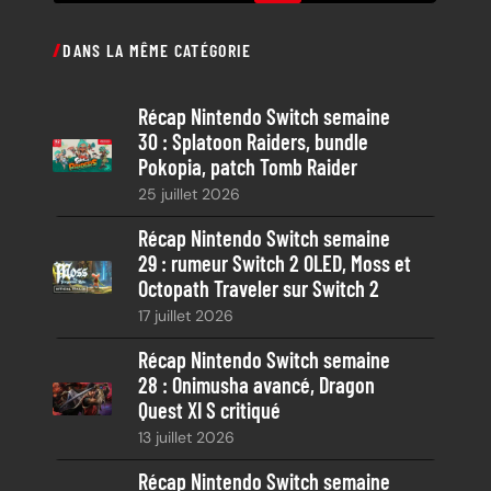
e
c
DANS LA MÊME CATÉGORIE
h
e
Récap Nintendo Switch semaine
r
30 : Splatoon Raiders, bundle
c
Pokopia, patch Tomb Raider
h
25 juillet 2026
e
Récap Nintendo Switch semaine
29 : rumeur Switch 2 OLED, Moss et
Octopath Traveler sur Switch 2
17 juillet 2026
Récap Nintendo Switch semaine
28 : Onimusha avancé, Dragon
Quest XI S critiqué
13 juillet 2026
Récap Nintendo Switch semaine