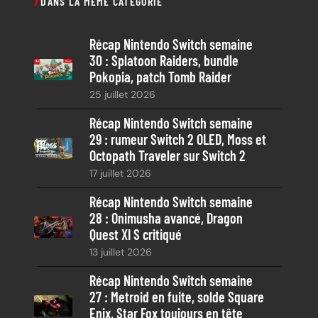
DANS LA MÊME CATÉGORIE
h
e
Récap Nintendo Switch semaine
r
30 : Splatoon Raiders, bundle
c
Pokopia, patch Tomb Raider
h
25 juillet 2026
e
Récap Nintendo Switch semaine
29 : rumeur Switch 2 OLED, Moss et
Octopath Traveler sur Switch 2
17 juillet 2026
Récap Nintendo Switch semaine
28 : Onimusha avancé, Dragon
Quest XI S critiqué
13 juillet 2026
Récap Nintendo Switch semaine
27 : Metroid en fuite, solde Square
Enix, Star Fox toujours en tête