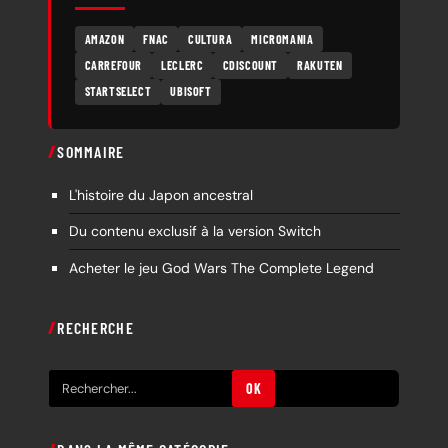
AMAZON
FNAC
CULTURA
MICROMANIA
CARREFOUR
LECLERC
CDISCOUNT
RAKUTEN
STARTSELECT
UBISOFT
SOMMAIRE
L'histoire du Japon ancestral
Du contenu exclusif à la version Switch
Acheter le jeu God Wars The Complete Legend
RECHERCHE
R
OK
e
c