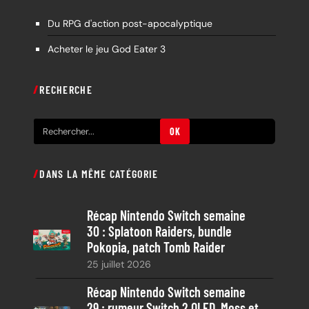
Du RPG d'action post-apocalyptique
Acheter le jeu God Eater 3
RECHERCHE
R
OK
e
c
DANS LA MÊME CATÉGORIE
h
e
Récap Nintendo Switch semaine
r
30 : Splatoon Raiders, bundle
c
Pokopia, patch Tomb Raider
h
25 juillet 2026
e
Récap Nintendo Switch semaine
29 : rumeur Switch 2 OLED, Moss et