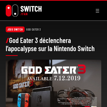
Aller
au
contenu
JEUX SWITCH
GOD EATER 3
God Eater 3 déclenchera
l’apocalypse sur la Nintendo Switch