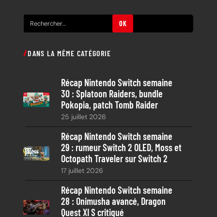
R
OK
e
c
DANS LA MÊME CATÉGORIE
h
e
Récap Nintendo Switch semaine
r
30 : Splatoon Raiders, bundle
c
Pokopia, patch Tomb Raider
h
25 juillet 2026
e
Récap Nintendo Switch semaine
29 : rumeur Switch 2 OLED, Moss et
Octopath Traveler sur Switch 2
17 juillet 2026
Récap Nintendo Switch semaine
28 : Onimusha avancé, Dragon
Quest XI S critiqué