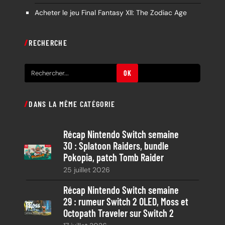
Acheter le jeu Final Fantasy XII: The Zodiac Age
RECHERCHE
R
OK
e
c
DANS LA MÊME CATÉGORIE
h
e
Récap Nintendo Switch semaine
r
30 : Splatoon Raiders, bundle
c
Pokopia, patch Tomb Raider
h
25 juillet 2026
e
Récap Nintendo Switch semaine
29 : rumeur Switch 2 OLED, Moss et
Octopath Traveler sur Switch 2