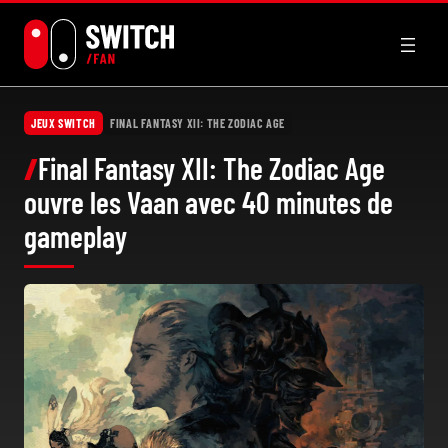
Aller
au
contenu
JEUX SWITCH
FINAL FANTASY XII: THE ZODIAC AGE
Final Fantasy XII: The Zodiac Age
ouvre les Vaan avec 40 minutes de
gameplay