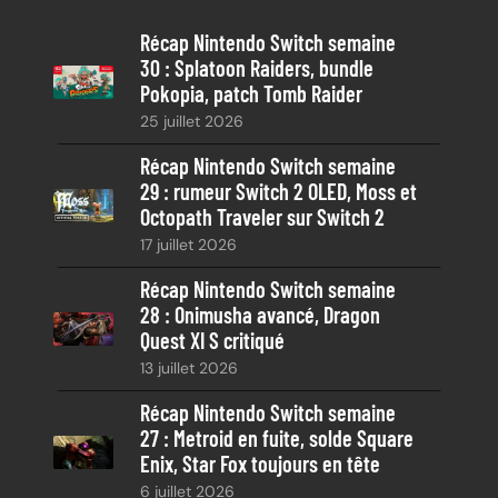
e
Récap Nintendo Switch semaine
r
30 : Splatoon Raiders, bundle
c
Pokopia, patch Tomb Raider
h
25 juillet 2026
e
Récap Nintendo Switch semaine
29 : rumeur Switch 2 OLED, Moss et
Octopath Traveler sur Switch 2
17 juillet 2026
Récap Nintendo Switch semaine
28 : Onimusha avancé, Dragon
Quest XI S critiqué
13 juillet 2026
Récap Nintendo Switch semaine
27 : Metroid en fuite, solde Square
Enix, Star Fox toujours en tête
6 juillet 2026