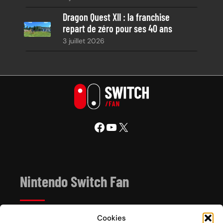
Dragon Quest XII : la franchise
repart de zéro pour ses 40 ans
3 juillet 2026
Facebook
YouTube
X
Nintendo Switch Fan
Cookies
Depuis 2017, Nintendo Switch Fan est un site de