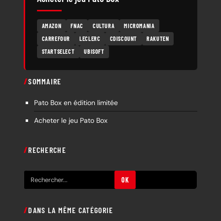
AMAZON
FNAC
CULTURA
MICROMANIA
CARREFOUR
LECLERC
CDISCOUNT
RAKUTEN
STARTSELECT
UBISOFT
SOMMAIRE
Pato Box en édition limitée
Acheter le jeu Pato Box
RECHERCHE
R
OK
e
c
DANS LA MÊME CATÉGORIE
h