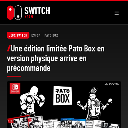
Aller
au
contenu
JEUX SWITCH
ESHOP
PATO BOX
Une édition limitée Pato Box en
version physique arrive en
précommande