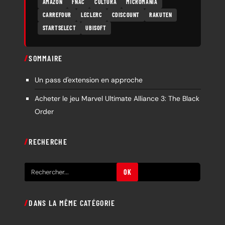
AMAZON
FNAC
CULTURA
MICROMANIA
CARREFOUR
LECLERC
CDISCOUNT
RAKUTEN
STARTSELECT
UBISOFT
SOMMAIRE
Un pass d'extension en approche
Acheter le jeu Marvel Ultimate Alliance 3: The Black
Order
RECHERCHE
R
OK
e
c
DANS LA MÊME CATÉGORIE
h
e