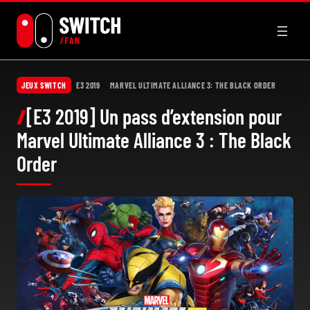
Aller
au
contenu
JEUX SWITCH
E3 2019
MARVEL ULTIMATE ALLIANCE 3: THE BLACK ORDER
[E3 2019] Un pass d’extension pour
Marvel Ultimate Alliance 3 : The Black
Order