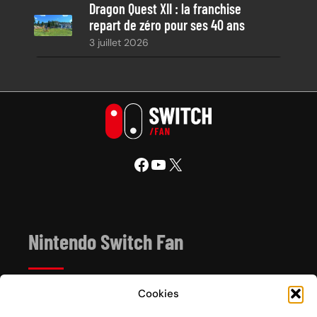
Dragon Quest XII : la franchise
repart de zéro pour ses 40 ans
3 juillet 2026
Facebook
YouTube
X
Nintendo Switch Fan
Cookies
Depuis 2017, Nintendo Switch Fan est un site de
référence sur l’univers de la console hybride Nintendo