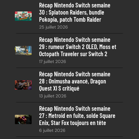
Récap Nintendo Switch semaine
r
30 : Splatoon Raiders, bundle
c
Pokopia, patch Tomb Raider
h
25 juillet 2026
e
Récap Nintendo Switch semaine
29 : rumeur Switch 2 OLED, Moss et
Octopath Traveler sur Switch 2
17 juillet 2026
Récap Nintendo Switch semaine
28 : Onimusha avancé, Dragon
Quest XI S critiqué
13 juillet 2026
Récap Nintendo Switch semaine
27 : Metroid en fuite, solde Square
Enix, Star Fox toujours en tête
6 juillet 2026