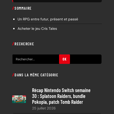
SOMMAIRE
Un RPG entre futur, présent et passé
Acheter le jeu Cris Tales
RECHERCHE
R
OK
e
c
DANS LA MÊME CATÉGORIE
h
e
Récap Nintendo Switch semaine
r
30 : Splatoon Raiders, bundle
c
Pokopia, patch Tomb Raider
h
25 juillet 2026
e