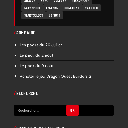
AMAZON
FNAC
CULTURA
MICROMANIA
CARREFOUR
LECLERC
CDISCOUNT
RAKUTEN
STARTSELECT
UBISOFT
SOMMAIRE
Les packs du 26 Juillet
Le pack du 2 août
Le pack du 9 août
Acheter le jeu Dragon Quest Builders 2
RECHERCHE
R
OK
e
c
DANS LA MÊME CATÉGORIE