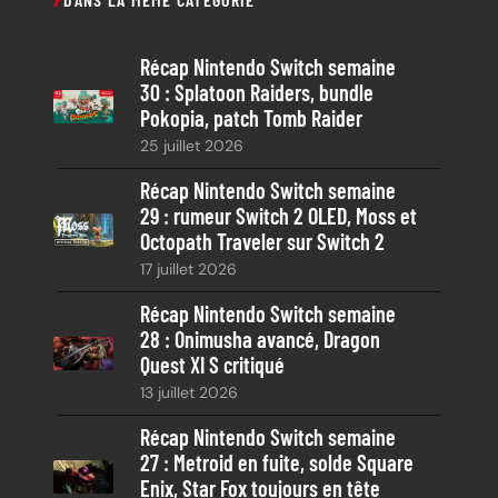
h
e
Récap Nintendo Switch semaine
r
30 : Splatoon Raiders, bundle
c
Pokopia, patch Tomb Raider
h
25 juillet 2026
e
Récap Nintendo Switch semaine
29 : rumeur Switch 2 OLED, Moss et
Octopath Traveler sur Switch 2
17 juillet 2026
Récap Nintendo Switch semaine
28 : Onimusha avancé, Dragon
Quest XI S critiqué
13 juillet 2026
Récap Nintendo Switch semaine
27 : Metroid en fuite, solde Square
Enix, Star Fox toujours en tête