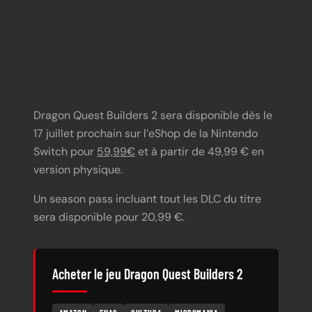
https://www.youtube.com/watch?
Dragon Quest Builders 2 sera disponible dès le
v=TDONYp2r7jE
17 juillet prochain sur l’eShop de la Nintendo
Switch pour
59,99€
et à partir de 49,99 € en
version physique.
Un season pass incluant tout les DLC du titre
sera disponible pour 20,99 €.
Acheter le jeu Dragon Quest Builders 2