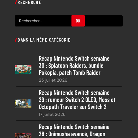
RECHERCHE
R
OK
e
c
DANS LA MÊME CATÉGORIE
h
e
Récap Nintendo Switch semaine
r
30 : Splatoon Raiders, bundle
c
Pokopia, patch Tomb Raider
h
25 juillet 2026
e
Récap Nintendo Switch semaine
29 : rumeur Switch 2 OLED, Moss et
Octopath Traveler sur Switch 2
17 juillet 2026
Récap Nintendo Switch semaine
28 : Onimusha avancé, Dragon