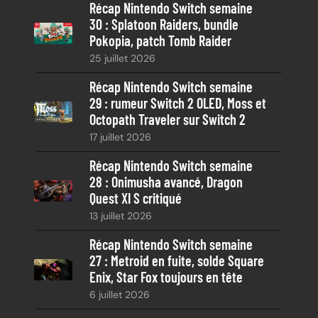
Récap Nintendo Switch semaine
r
30 : Splatoon Raiders, bundle
c
Pokopia, patch Tomb Raider
h
25 juillet 2026
e
Récap Nintendo Switch semaine
29 : rumeur Switch 2 OLED, Moss et
Octopath Traveler sur Switch 2
17 juillet 2026
Récap Nintendo Switch semaine
28 : Onimusha avancé, Dragon
Quest XI S critiqué
13 juillet 2026
Récap Nintendo Switch semaine
27 : Metroid en fuite, solde Square
Enix, Star Fox toujours en tête
6 juillet 2026