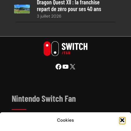
Dragon Quest XII : la franchise
repart de zéro pour ses 40 ans
3 juillet 2026
Facebook
YouTube
X
Nintendo Switch Fan
Cookies
Depuis 2017, Nintendo Switch Fan est un site de
référence sur l’univers de la console hybride Nintendo