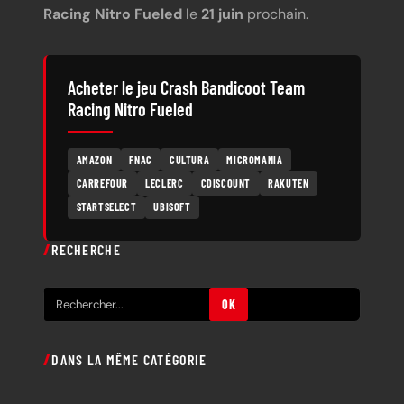
Racing Nitro Fueled
le
21 juin
prochain.
Acheter le jeu Crash Bandicoot Team
Racing Nitro Fueled
AMAZON
FNAC
CULTURA
MICROMANIA
CARREFOUR
LECLERC
CDISCOUNT
RAKUTEN
STARTSELECT
UBISOFT
RECHERCHE
R
OK
e
c
DANS LA MÊME CATÉGORIE
h
e