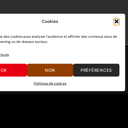
Cookies
ise des cookies pour analyser l'audience et afficher des contenus issus de
reaming ou de réseaux sociaux.
rvices
OK
NON
PRÉFÉRENCES
Politique de cookies
endo Switch 1 et 2, sortie le 3 mars 2017.
n passant par des dons, découvrez
comment nous aider
à