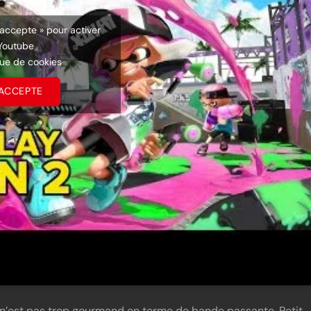
’accepte » pour activer
Youtube
que de cookies
’ACCEPTE
e, n’est pas trop gourmand en terme de bande passante. Petit