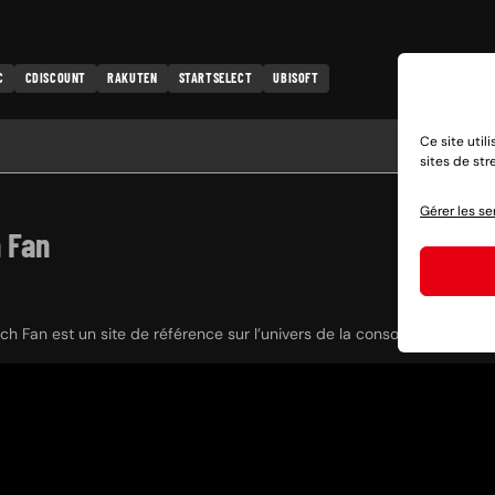
C
CDISCOUNT
RAKUTEN
STARTSELECT
UBISOFT
Ce site util
sites de st
Gérer les se
 Fan
h Fan est un site de référence sur l’univers de la console hybride Nint
? Rien de plus facile, des partages sociaux aux clics sur nos liens e
ou
nous faire un don
.