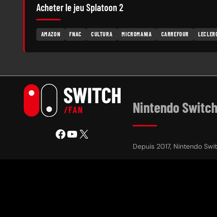
Acheter le jeu Splatoon 2
AMAZON
FNAC
CULTURA
MICROMANIA
CARREFOUR
LECLER
Nintendo Switch
Facebook
YouTube
X
Depuis 2017, Nintendo Switc
Vous voulez nous soutenir 
pérenniser notre activité 
Bons jeux !