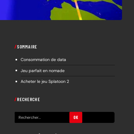
SOMMAIRE
Consommation de data
Jeu parfait en nomade
Acheter le jeu Splatoon 2
RECHERCHE
R
OK
e
c