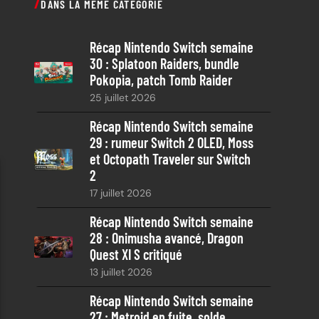
DANS LA MÊME CATÉGORIE
h
e
Récap Nintendo Switch semaine
r
30 : Splatoon Raiders, bundle
c
Pokopia, patch Tomb Raider
h
25 juillet 2026
e
Récap Nintendo Switch semaine
29 : rumeur Switch 2 OLED, Moss
et Octopath Traveler sur Switch
2
17 juillet 2026
Récap Nintendo Switch semaine
28 : Onimusha avancé, Dragon
Quest XI S critiqué
13 juillet 2026
Récap Nintendo Switch semaine
27 : Metroid en fuite, solde