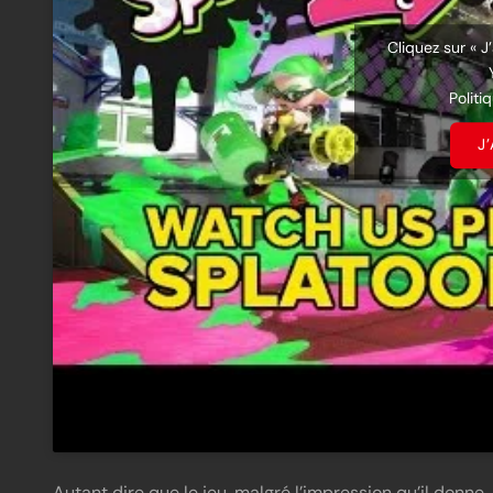
Cliquez sur « J
Politi
J
Autant dire que le jeu, malgré l’impression qu’il donn