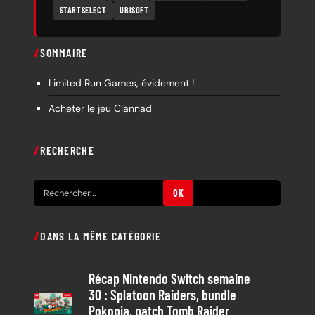
STARTSELECT
UBISOFT
SOMMAIRE
Limited Run Games, évidement !
Acheter le jeu Clannad
RECHERCHE
R
OK
e
c
DANS LA MÊME CATÉGORIE
h
e
Récap Nintendo Switch semaine
r
30 : Splatoon Raiders, bundle
c
Pokopia, patch Tomb Raider