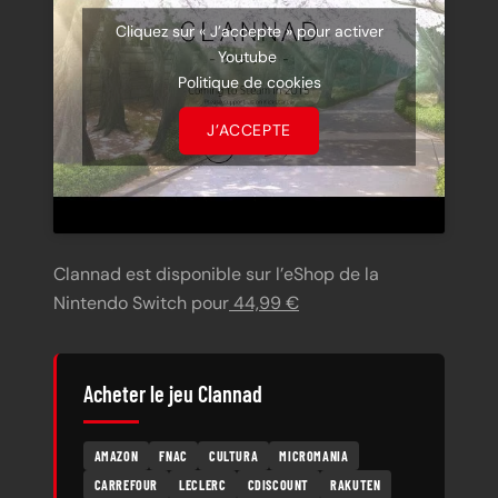
Cliquez sur « J’accepte » pour activer
Youtube
Politique de cookies
J’ACCEPTE
Clannad est disponible sur l’eShop de la
Nintendo Switch pour
44,99 €
Acheter le jeu Clannad
AMAZON
FNAC
CULTURA
MICROMANIA
CARREFOUR
LECLERC
CDISCOUNT
RAKUTEN