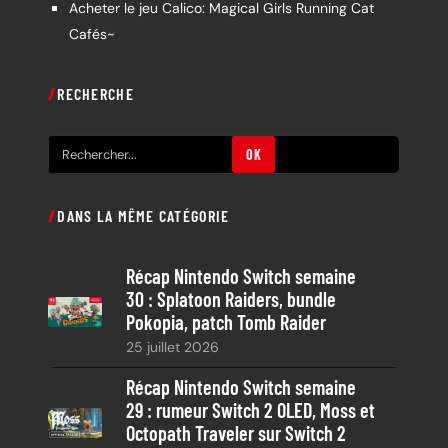
Acheter le jeu Calico: Magical Girls Running Cat
Cafés~
RECHERCHE
R
OK
e
c
DANS LA MÊME CATÉGORIE
h
e
Récap Nintendo Switch semaine
r
30 : Splatoon Raiders, bundle
c
Pokopia, patch Tomb Raider
h
25 juillet 2026
e
Récap Nintendo Switch semaine
29 : rumeur Switch 2 OLED, Moss et
Octopath Traveler sur Switch 2