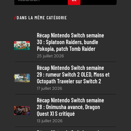
e
c
DANS LA MÊME CATÉGORIE
h
e
Récap Nintendo Switch semaine
r
30 : Splatoon Raiders, bundle
c
Pokopia, patch Tomb Raider
h
25 juillet 2026
e
Récap Nintendo Switch semaine
29 : rumeur Switch 2 OLED, Moss et
Octopath Traveler sur Switch 2
17 juillet 2026
Récap Nintendo Switch semaine
28 : Onimusha avancé, Dragon
Quest XI S critiqué
13 juillet 2026