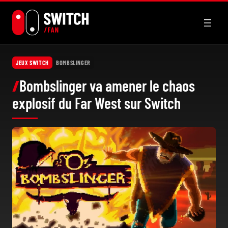
Aller
au
contenu
JEUX SWITCH
BOMBSLINGER
Bombslinger va amener le chaos
explosif du Far West sur Switch