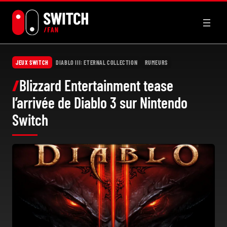
Aller
au
contenu
JEUX SWITCH
DIABLO III: ETERNAL COLLECTION
RUMEURS
Blizzard Entertainment tease
l’arrivée de Diablo 3 sur Nintendo
Switch