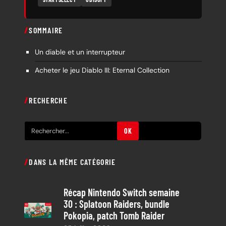
SOMMAIRE
Un diable et un interrupteur
Acheter le jeu Diablo III: Eternal Collection
RECHERCHE
R
OK
e
c
DANS LA MÊME CATÉGORIE
h
e
Récap Nintendo Switch semaine
r
30 : Splatoon Raiders, bundle
c
Pokopia, patch Tomb Raider
h