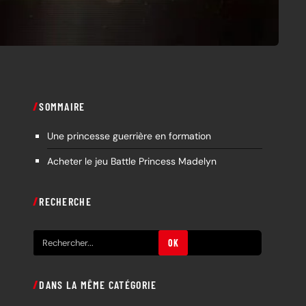
SOMMAIRE
Une princesse guerrière en formation
Acheter le jeu Battle Princess Madelyn
RECHERCHE
R
OK
e
c
DANS LA MÊME CATÉGORIE
h