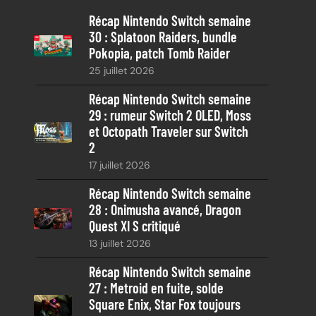
e
Récap Nintendo Switch semaine
r
30 : Splatoon Raiders, bundle
c
Pokopia, patch Tomb Raider
h
25 juillet 2026
e
Récap Nintendo Switch semaine
29 : rumeur Switch 2 OLED, Moss
et Octopath Traveler sur Switch
2
17 juillet 2026
Récap Nintendo Switch semaine
28 : Onimusha avancé, Dragon
Quest XI S critiqué
13 juillet 2026
Récap Nintendo Switch semaine
27 : Metroid en fuite, solde
Square Enix, Star Fox toujours