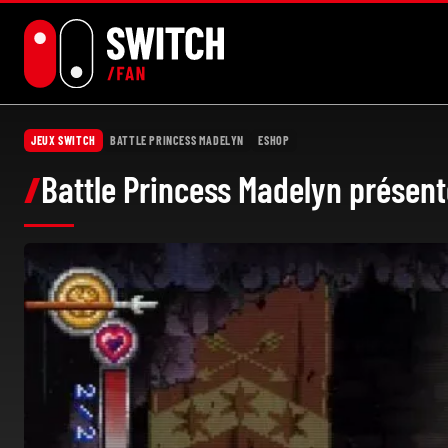
Aller
au
contenu
JEUX SWITCH
BATTLE PRINCESS MADELYN
ESHOP
Battle Princess Madelyn présent