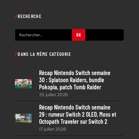
RECHERCHE
R
OK
e
c
DANS LA MÊME CATÉGORIE
h
e
Récap Nintendo Switch semaine
r
30 : Splatoon Raiders, bundle
c
Pokopia, patch Tomb Raider
h
25 juillet 2026
e
Récap Nintendo Switch semaine
29 : rumeur Switch 2 OLED, Moss et
Octopath Traveler sur Switch 2
17 juillet 2026