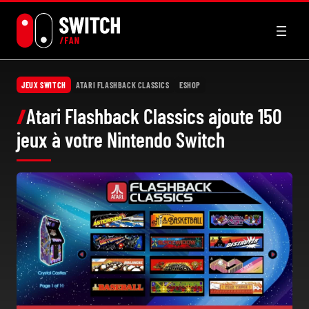
Aller
au
contenu
JEUX SWITCH
ATARI FLASHBACK CLASSICS
ESHOP
Atari Flashback Classics ajoute 150
jeux à votre Nintendo Switch