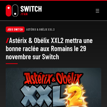
Aller
au
contenu
JEUX SWITCH
ASTÉRIX & OBÉLIX XXL 2
Astérix & Obélix XXL2 mettra une
bonne raclée aux Romains le 29
novembre sur Switch