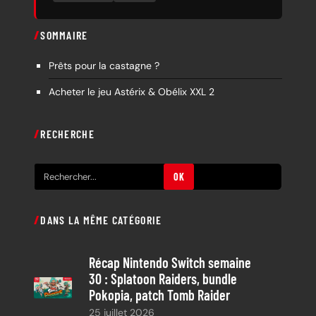
SOMMAIRE
Prêts pour la castagne ?
Acheter le jeu Astérix & Obélix XXL 2
RECHERCHE
R
OK
e
c
DANS LA MÊME CATÉGORIE
h
e
Récap Nintendo Switch semaine
r
30 : Splatoon Raiders, bundle
c
Pokopia, patch Tomb Raider
h
25 juillet 2026