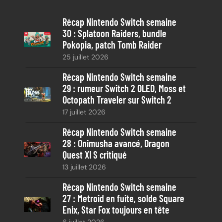
e
Récap Nintendo Switch semaine
r
30 : Splatoon Raiders, bundle
c
Pokopia, patch Tomb Raider
h
25 juillet 2026
e
Récap Nintendo Switch semaine
29 : rumeur Switch 2 OLED, Moss et
Octopath Traveler sur Switch 2
17 juillet 2026
Récap Nintendo Switch semaine
28 : Onimusha avancé, Dragon
Quest XI S critiqué
13 juillet 2026
Récap Nintendo Switch semaine
27 : Metroid en fuite, solde Square
Enix, Star Fox toujours en tête
6 juillet 2026