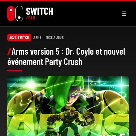
Aller
au
contenu
JEUX SWITCH
ARMS
MISE À JOUR
Arms version 5 : Dr. Coyle et nouvel
événement Party Crush