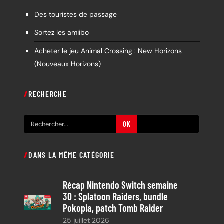
Des touristes de passage
Sortez les amiibo
Acheter le jeu Animal Crossing : New Horizons
(Nouveaux Horizons)
RECHERCHE
R
OK
e
c
DANS LA MÊME CATÉGORIE
h
e
Récap Nintendo Switch semaine
r
30 : Splatoon Raiders, bundle
c
Pokopia, patch Tomb Raider
h
25 juillet 2026