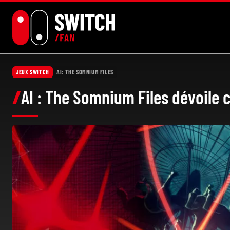
Aller
au
contenu
JEUX SWITCH
AI: THE SOMNIUM FILES
AI : The Somnium Files dévoile 