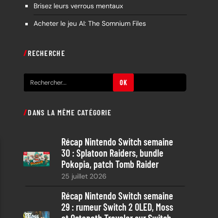
Brisez leurs verrous mentaux
Acheter le jeu AI: The Somnium Files
RECHERCHE
R
OK
e
c
DANS LA MÊME CATÉGORIE
h
e
Récap Nintendo Switch semaine
r
30 : Splatoon Raiders, bundle
c
Pokopia, patch Tomb Raider
h
25 juillet 2026
e
Récap Nintendo Switch semaine
29 : rumeur Switch 2 OLED, Moss
et Octopath Traveler sur Switch