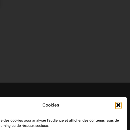
Cookies
ise des cookies pour analyser l'audience et afficher des contenus issus de
endo Switch 1 et 2, sortie le 3 mars 2017.
reaming ou de réseaux sociaux.