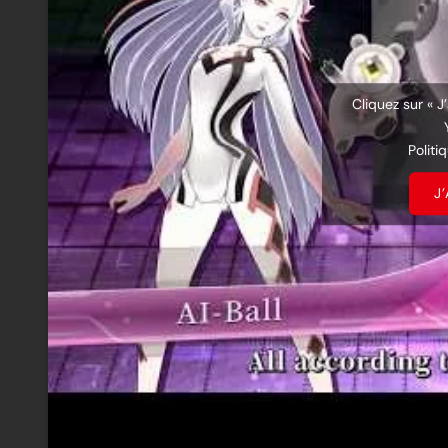
Cliquez sur « J
Politi
J