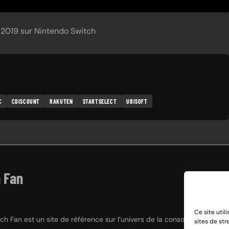
 2019 sur Nintendo Switch
C
CDISCOUNT
RAKUTEN
STARTSELECT
UBISOFT
 Fan
Ce site util
h Fan est un site de référence sur l’univers de la console hybride Nint
sites de st