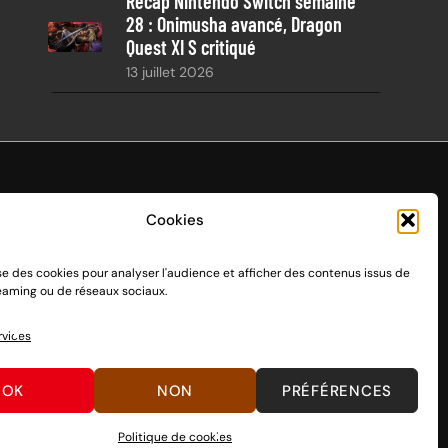
Récap Nintendo Switch semaine
28 : Onimusha avancé, Dragon
Quest XI S critiqué
13 juillet 2026
Cookies
ise des cookies pour analyser l'audience et afficher des contenus issus de
endo Switch 1 et 2, sortie le 3 mars 2017.
reaming ou de réseaux sociaux.
n passant par des dons, découvrez
comment nous aider
à
rvices
OK
NON
PRÉFÉRENCES
Politique de cookies