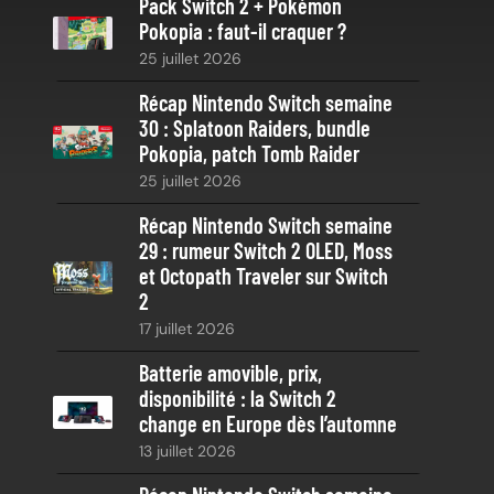
Pack Switch 2 + Pokémon
r
Pokopia : faut-il craquer ?
c
25 juillet 2026
h
e
Récap Nintendo Switch semaine
30 : Splatoon Raiders, bundle
Pokopia, patch Tomb Raider
25 juillet 2026
Récap Nintendo Switch semaine
29 : rumeur Switch 2 OLED, Moss
et Octopath Traveler sur Switch
2
17 juillet 2026
Batterie amovible, prix,
disponibilité : la Switch 2
change en Europe dès l’automne
13 juillet 2026