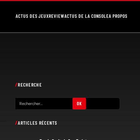
ACTUS DES JEUX
REVIEW
ACTUS DE LA CONSOLE
A PROPOS
RECHERCHE
R
OK
e
c
ARTICLES RÉCENTS
h
e