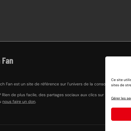
 Fan
Ce site util
h Fan est un site de référence sur l’univers de la console hybride Nint
sites de st
? Rien de plus facile, des partages sociaux aux clics sur nos liens e
Gérer les se
ou
nous faire un don
.