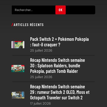
R
OK
e
c
ARTICLES RÉCENTS
h
e
Pack Switch 2 + Pokémon Pokopia
r
: faut-il craquer ?
c
25 juillet 2026
h
e
Récap Nintendo Switch semaine
30 : Splatoon Raiders, bundle
Pokopia, patch Tomb Raider
25 juillet 2026
Récap Nintendo Switch semaine
29 : rumeur Switch 2 OLED, Moss et
Octopath Traveler sur Switch 2
17 juillet 2026