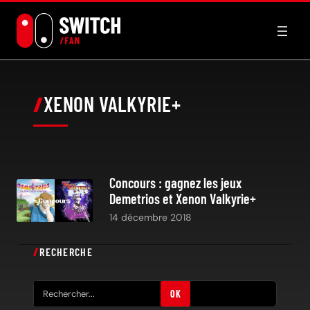
Aller
au
contenu
XENON VALKYRIE+
Concours : gagnez les jeux
Demetrios et Xenon Valkyrie+
14 décembre 2018
RECHERCHE
R
OK
e