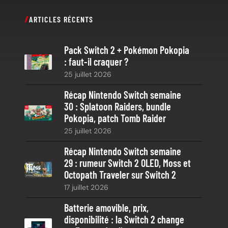
c
ARTICLES RÉCENTS
h
e
Pack Switch 2 + Pokémon Pokopia
r
: faut-il craquer ?
c
25 juillet 2026
h
e
Récap Nintendo Switch semaine
30 : Splatoon Raiders, bundle
Pokopia, patch Tomb Raider
25 juillet 2026
Récap Nintendo Switch semaine
29 : rumeur Switch 2 OLED, Moss et
Octopath Traveler sur Switch 2
17 juillet 2026
Batterie amovible, prix,
disponibilité : la Switch 2 change