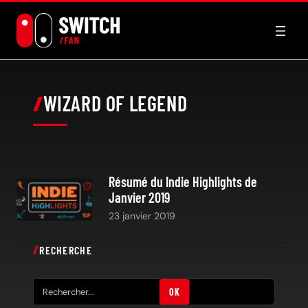
Aller
au
contenu
WIZARD OF LEGEND
Résumé du Indie Highlights de
Janvier 2019
23 janvier 2019
RECHERCHE
R
OK
e