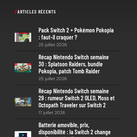
c
ARTICLES RÉCENTS
h
e
Pack Switch 2 + Pokémon Pokopia
r
: faut-il craquer ?
c
25 juillet 2026
h
e
Récap Nintendo Switch semaine
30 : Splatoon Raiders, bundle
Pokopia, patch Tomb Raider
25 juillet 2026
Récap Nintendo Switch semaine
29 : rumeur Switch 2 OLED, Moss et
Octopath Traveler sur Switch 2
17 juillet 2026
Batterie amovible, prix,
disponibilité : la Switch 2 change