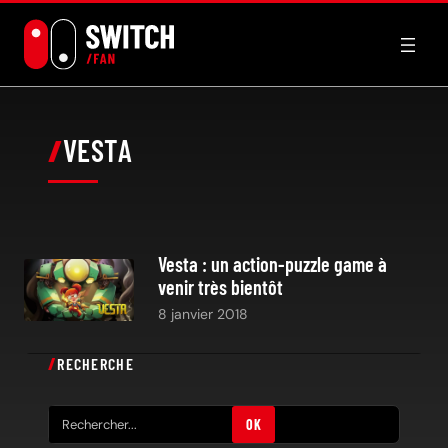
Aller
au
contenu
VESTA
Vesta : un action-puzzle game à
venir très bientôt
8 janvier 2018
RECHERCHE
R
OK
e