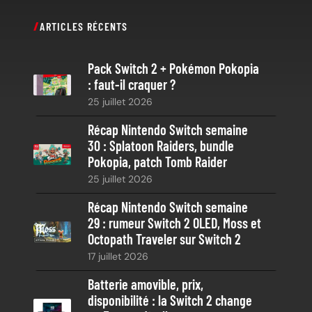
c
ARTICLES RÉCENTS
h
e
Pack Switch 2 + Pokémon Pokopia
r
: faut-il craquer ?
c
25 juillet 2026
h
e
Récap Nintendo Switch semaine
30 : Splatoon Raiders, bundle
Pokopia, patch Tomb Raider
25 juillet 2026
Récap Nintendo Switch semaine
29 : rumeur Switch 2 OLED, Moss et
Octopath Traveler sur Switch 2
17 juillet 2026
Batterie amovible, prix,
disponibilité : la Switch 2 change