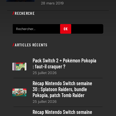
28 mars 2019
RECHERCHE
R
OK
e
c
ARTICLES RÉCENTS
h
e
Pack Switch 2 + Pokémon Pokopia
r
: faut-il craquer ?
c
25 juillet 2026
h
e
Récap Nintendo Switch semaine
30 : Splatoon Raiders, bundle
Pokopia, patch Tomb Raider
25 juillet 2026
Récap Nintendo Switch semaine