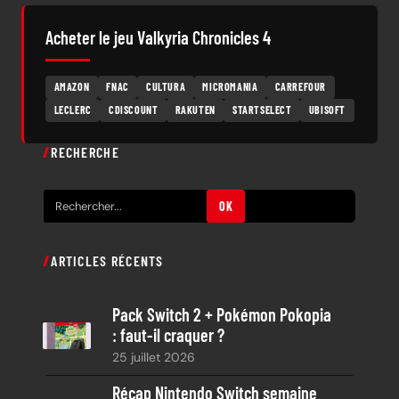
Acheter le jeu Valkyria Chronicles 4
AMAZON
FNAC
CULTURA
MICROMANIA
CARREFOUR
LECLERC
CDISCOUNT
RAKUTEN
STARTSELECT
UBISOFT
RECHERCHE
R
OK
e
c
ARTICLES RÉCENTS
h
e
Pack Switch 2 + Pokémon Pokopia
r
: faut-il craquer ?
c
25 juillet 2026
h
e
Récap Nintendo Switch semaine