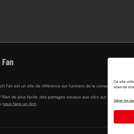
 Fan
Ce site util
h Fan est un site de référence sur l’univers de la console hybride Nint
sites de st
? Rien de plus facile, des partages sociaux aux clics sur nos liens e
Gérer les se
ou
nous faire un don
.