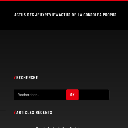
ACTUS DES JEUX
REVIEW
ACTUS DE LA CONSOLE
A PROPOS
RECHERCHE
R
OK
e
c
ARTICLES RÉCENTS
h
e