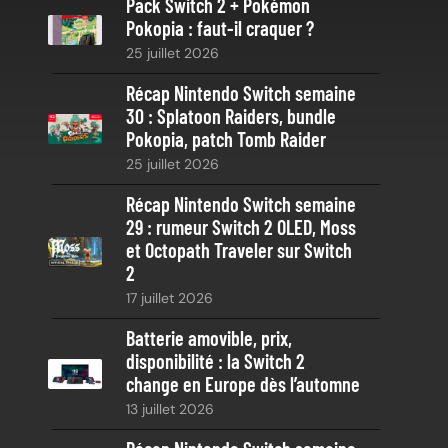
Pack Switch 2 + Pokémon
r
Pokopia : faut-il craquer ?
c
25 juillet 2026
h
e
Récap Nintendo Switch semaine
30 : Splatoon Raiders, bundle
Pokopia, patch Tomb Raider
25 juillet 2026
Récap Nintendo Switch semaine
29 : rumeur Switch 2 OLED, Moss
et Octopath Traveler sur Switch
2
17 juillet 2026
Batterie amovible, prix,
disponibilité : la Switch 2
change en Europe dès l’automne
13 juillet 2026