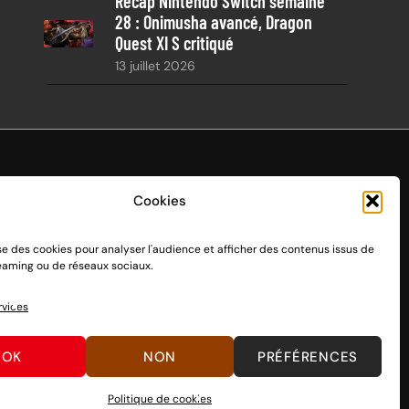
Récap Nintendo Switch semaine
28 : Onimusha avancé, Dragon
Quest XI S critiqué
13 juillet 2026
Cookies
ise des cookies pour analyser l'audience et afficher des contenus issus de
endo Switch 1 et 2, sortie le 3 mars 2017.
reaming ou de réseaux sociaux.
n passant par des dons, découvrez
comment nous aider
à
rvices
OK
NON
PRÉFÉRENCES
Politique de cookies