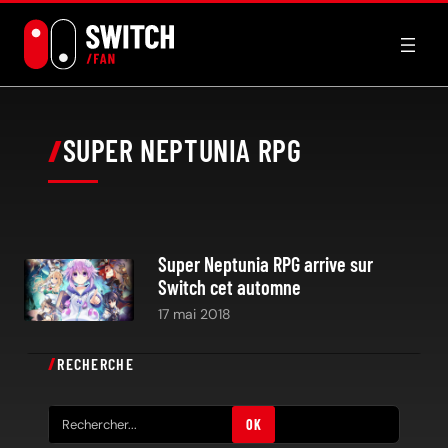
Aller
au
contenu
SUPER NEPTUNIA RPG
Super Neptunia RPG arrive sur
Switch cet automne
17 mai 2018
RECHERCHE
R
OK
e