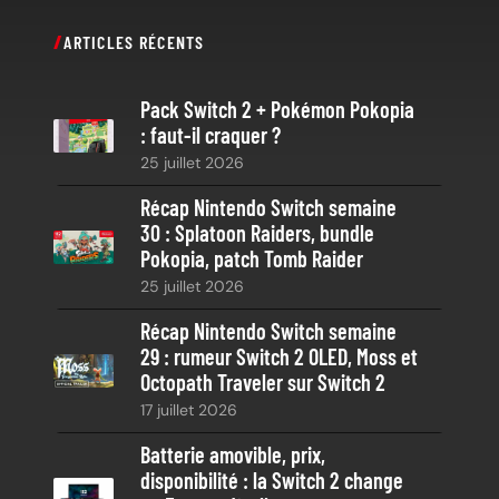
c
ARTICLES RÉCENTS
h
e
Pack Switch 2 + Pokémon Pokopia
r
: faut-il craquer ?
c
25 juillet 2026
h
e
Récap Nintendo Switch semaine
30 : Splatoon Raiders, bundle
Pokopia, patch Tomb Raider
25 juillet 2026
Récap Nintendo Switch semaine
29 : rumeur Switch 2 OLED, Moss et
Octopath Traveler sur Switch 2
17 juillet 2026
Batterie amovible, prix,
disponibilité : la Switch 2 change