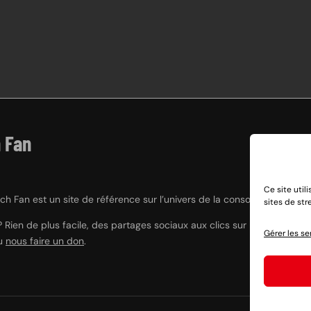
 Fan
Ce site util
h Fan est un site de référence sur l’univers de la console hybride Nint
sites de st
? Rien de plus facile, des partages sociaux aux clics sur nos liens e
Gérer les se
ou
nous faire un don
.