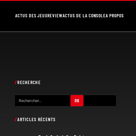
ACTUS DES JEUX
REVIEW
ACTUS DE LA CONSOLE
A PROPOS
RECHERCHE
R
OK
e
c
ARTICLES RÉCENTS
h
e