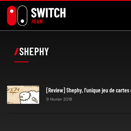
Aller
au
contenu
SHEPHY
[Review] Shephy, l’unique jeu de cartes 
9 février 2018