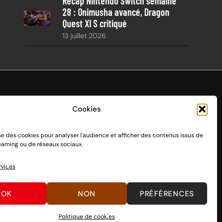
Récap Nintendo Switch semaine
28 : Onimusha avancé, Dragon
Quest XI S critiqué
13 juillet 2026
Cookies
ise des cookies pour analyser l'audience et afficher des contenus issus de
endo Switch 1 et 2, sortie le 3 mars 2017.
reaming ou de réseaux sociaux.
n passant par des dons, découvrez
comment nous aider
à
rvices
OK
NON
PRÉFÉRENCES
Politique de cookies