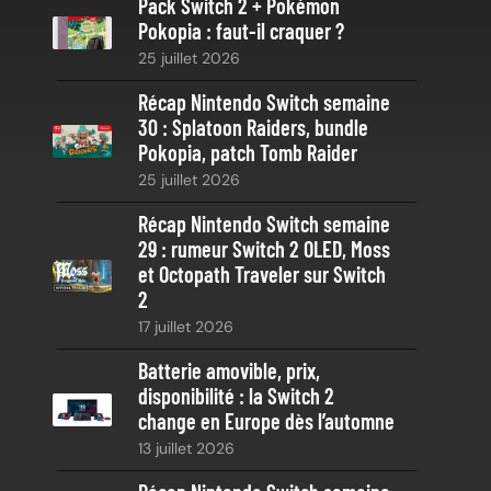
Pack Switch 2 + Pokémon
r
Pokopia : faut-il craquer ?
c
25 juillet 2026
h
e
Récap Nintendo Switch semaine
30 : Splatoon Raiders, bundle
Pokopia, patch Tomb Raider
25 juillet 2026
Récap Nintendo Switch semaine
29 : rumeur Switch 2 OLED, Moss
et Octopath Traveler sur Switch
2
17 juillet 2026
Batterie amovible, prix,
disponibilité : la Switch 2
change en Europe dès l’automne
13 juillet 2026