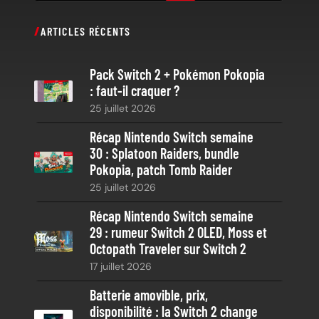
e
c
ARTICLES RÉCENTS
h
e
Pack Switch 2 + Pokémon Pokopia
r
: faut-il craquer ?
c
25 juillet 2026
h
e
Récap Nintendo Switch semaine
30 : Splatoon Raiders, bundle
Pokopia, patch Tomb Raider
25 juillet 2026
Récap Nintendo Switch semaine
29 : rumeur Switch 2 OLED, Moss et
Octopath Traveler sur Switch 2
17 juillet 2026
Batterie amovible, prix,
disponibilité : la Switch 2 change