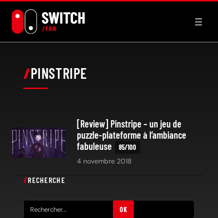
Aller
au
contenu
PINSTRIPE
[Review] Pinstripe – un jeu de
puzzle-plateforme à l’ambiance
fabuleuse
4 novembre 2018
RECHERCHE
R
OK