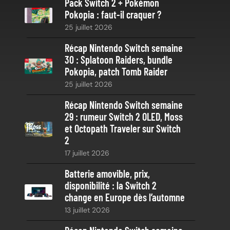
Pack Switch 2 + Pokémon
r
Pokopia : faut-il craquer ?
c
25 juillet 2026
h
e
Récap Nintendo Switch semaine
30 : Splatoon Raiders, bundle
Pokopia, patch Tomb Raider
25 juillet 2026
Récap Nintendo Switch semaine
29 : rumeur Switch 2 OLED, Moss
et Octopath Traveler sur Switch
2
17 juillet 2026
Batterie amovible, prix,
disponibilité : la Switch 2
change en Europe dès l’automne
13 juillet 2026