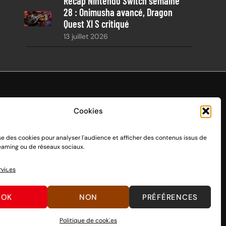
Récap Nintendo Switch semaine
28 : Onimusha avancé, Dragon
Quest XI S critiqué
13 juillet 2026
Cookies
ise des cookies pour analyser l'audience et afficher des contenus issus de
endo Switch 1 et 2, sortie le 3 mars 2017.
reaming ou de réseaux sociaux.
n passant par des dons, découvrez
comment nous aider
à
rvices
OK
NON
PRÉFÉRENCES
Politique de cookies