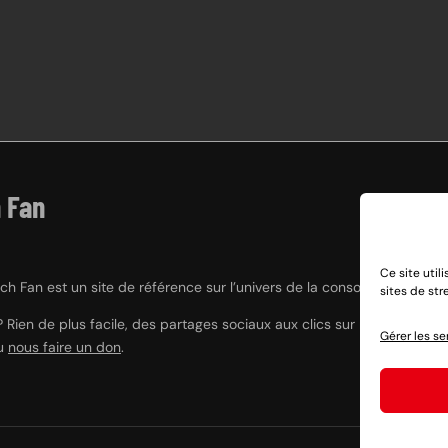
 Fan
Ce site util
h Fan est un site de référence sur l’univers de la console hybride Nint
sites de st
? Rien de plus facile, des partages sociaux aux clics sur nos liens e
Gérer les se
ou
nous faire un don
.