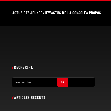
ACTUS DES JEUX
REVIEW
ACTUS DE LA CONSOLE
A PROPOS
RECHERCHE
R
OK
e
c
ARTICLES RÉCENTS
h
e