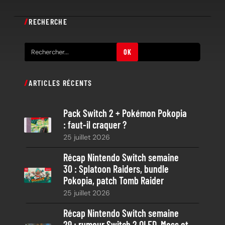
RECHERCHE
R
OK
e
c
ARTICLES RÉCENTS
h
e
Pack Switch 2 + Pokémon Pokopia
r
: faut-il craquer ?
c
25 juillet 2026
h
e
Récap Nintendo Switch semaine
30 : Splatoon Raiders, bundle
Pokopia, patch Tomb Raider
25 juillet 2026
Récap Nintendo Switch semaine
29 : rumeur Switch 2 OLED, Moss et