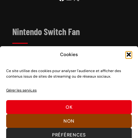
Nintendo Switch Fan
Cookies
Depuis 2017, Nintendo Switch Fan est un site de
référence sur l’univers de la console hybride Nintendo
Switch 1 et 2, sortie le 3 mars 2017.
Ce site utilise des cookies pour analyser l'audience et afficher des
contenus issus de sites de streaming ou de réseaux sociaux.
Vous voulez nous soutenir ? Rien de plus facile, des
partages sociaux aux clics sur nos liens en passant par
Gérer les services
des dons, découvrez
comment nous aider
à pérenniser
notre activité ou
nous faire un don
.
OK
Bons jeux !
NON
PRÉFÉRENCES