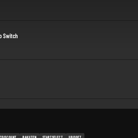
o Switch
CDISCOUNT
RAKUTEN
STARTSELECT
UBISOFT