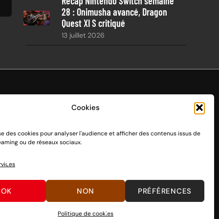
Récap Nintendo Switch semaine
28 : Onimusha avancé, Dragon
Quest XI S critiqué
13 juillet 2026
Cookies
ise des cookies pour analyser l'audience et afficher des contenus issus de
endo Switch 1 et 2, sortie le 3 mars 2017.
reaming ou de réseaux sociaux.
n passant par des dons, découvrez
comment nous aider
à
rvices
OK
NON
PRÉFÉRENCES
Politique de cookies