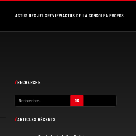
ACTUS DES JEUX
REVIEW
ACTUS DE LA CONSOLE
A PROPOS
RECHERCHE
R
OK
e
c
ARTICLES RÉCENTS
h
e