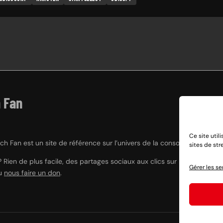
 Fan
Ce site util
h Fan est un site de référence sur l’univers de la console hybride Nint
sites de st
? Rien de plus facile, des partages sociaux aux clics sur nos liens e
Gérer les se
ou
nous faire un don
.