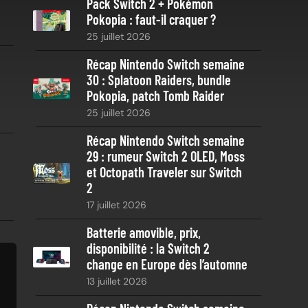
Pack Switch 2 + Pokémon
r
Pokopia : faut-il craquer ?
c
25 juillet 2026
h
e
Récap Nintendo Switch semaine
30 : Splatoon Raiders, bundle
Pokopia, patch Tomb Raider
25 juillet 2026
Récap Nintendo Switch semaine
29 : rumeur Switch 2 OLED, Moss
et Octopath Traveler sur Switch
2
17 juillet 2026
Batterie amovible, prix,
disponibilité : la Switch 2
change en Europe dès l’automne
13 juillet 2026