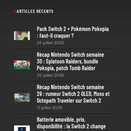
c
ARTICLES RÉCENTS
h
e
Pack Switch 2 + Pokémon Pokopia
r
: faut-il craquer ?
c
25 juillet 2026
h
e
Récap Nintendo Switch semaine
30 : Splatoon Raiders, bundle
Pokopia, patch Tomb Raider
25 juillet 2026
Récap Nintendo Switch semaine
29 : rumeur Switch 2 OLED, Moss et
Octopath Traveler sur Switch 2
17 juillet 2026
Batterie amovible, prix,
disponibilité : la Switch 2 change