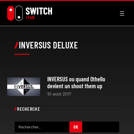
Aller
au
contenu
INVERSUS DELUXE
INVERSUS ou quand Othello
devient un shoot them up
10 août 2017
RECHERCHE
R
OK
e