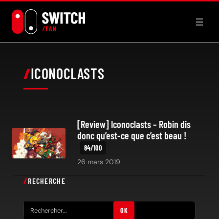
Aller
au
contenu
ICONOCLASTS
[Review] Iconoclasts – Robin dis
donc qu’est-ce que c’est beau !
26 mars 2019
RECHERCHE
R
OK