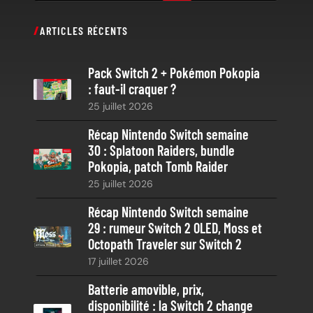
e
c
ARTICLES RÉCENTS
h
e
Pack Switch 2 + Pokémon Pokopia
r
: faut-il craquer ?
c
25 juillet 2026
h
e
Récap Nintendo Switch semaine
30 : Splatoon Raiders, bundle
Pokopia, patch Tomb Raider
25 juillet 2026
Récap Nintendo Switch semaine
29 : rumeur Switch 2 OLED, Moss et
Octopath Traveler sur Switch 2
17 juillet 2026
Batterie amovible, prix,
disponibilité : la Switch 2 change