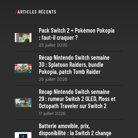
c
ARTICLES RÉCENTS
h
e
Pack Switch 2 + Pokémon Pokopia
r
: faut-il craquer ?
c
25 juillet 2026
h
e
Récap Nintendo Switch semaine
30 : Splatoon Raiders, bundle
Pokopia, patch Tomb Raider
25 juillet 2026
Récap Nintendo Switch semaine
29 : rumeur Switch 2 OLED, Moss et
Octopath Traveler sur Switch 2
17 juillet 2026
Batterie amovible, prix,
disponibilité : la Switch 2 change