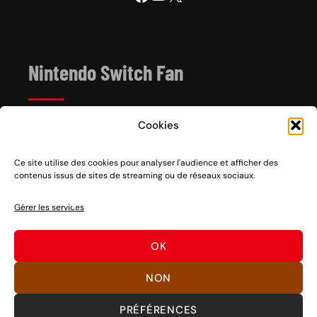
Nintendo Switch Fan
Cookies
Depuis 2017, Nintendo Switch Fan est un site de
référence sur l’univers de la console hybride Nintendo
Switch 1 et 2, sortie le 3 mars 2017.
Ce site utilise des cookies pour analyser l'audience et afficher des
contenus issus de sites de streaming ou de réseaux sociaux.
Vous voulez nous soutenir ? Rien de plus facile, des
partages sociaux aux clics sur nos liens en passant par
Gérer les services
des dons, découvrez
comment nous aider
à pérenniser
notre activité ou
nous faire un don
.
OK
Bons jeux !
NON
PRÉFÉRENCES