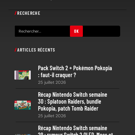
RECHERCHE
R
OK
e
c
ARTICLES RÉCENTS
h
e
Pack Switch 2 + Pokémon Pokopia
r
: faut-il craquer ?
c
25 juillet 2026
h
e
Récap Nintendo Switch semaine
30 : Splatoon Raiders, bundle
Pokopia, patch Tomb Raider
25 juillet 2026
Récap Nintendo Switch semaine
29 : rumeur Switch 2 OLED, Moss et