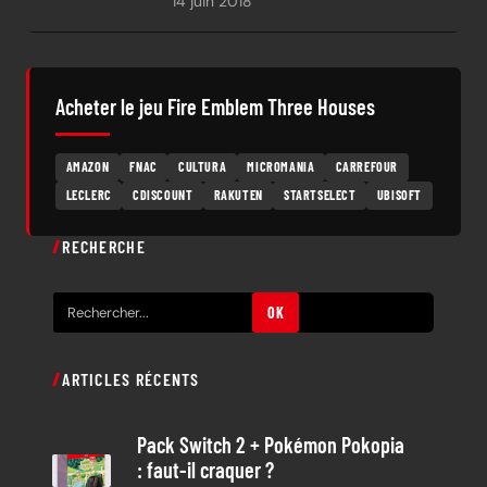
14 juin 2018
Acheter le jeu Fire Emblem Three Houses
AMAZON
FNAC
CULTURA
MICROMANIA
CARREFOUR
LECLERC
CDISCOUNT
RAKUTEN
STARTSELECT
UBISOFT
RECHERCHE
R
OK
e
c
ARTICLES RÉCENTS
h
e
Pack Switch 2 + Pokémon Pokopia
r
: faut-il craquer ?
c